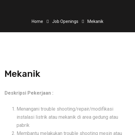
Home
Job Openings
Mekanik
Mekanik
Deskripsi Pekerjaan :
Menangani trouble shooting/repair/modifikasi
instalasi listrik atau mekanik di area gedung atau
pabrik
Membantu melakukan trouble shooting mesin atau