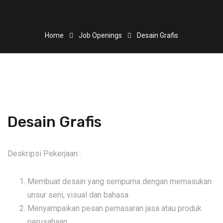
Home
Job Openings
Desain Grafis
Desain Grafis
Deskripsi Pekerjaan :
Membuat desain yang sempurna dengan memasukan
unsur seni, visual dan bahasa
Menyampaikan pesan pemasaran jasa atau produk
perusahaan